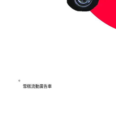
雪糕流動廣告車