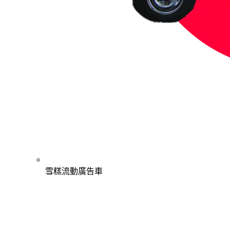
雪糕流動廣告車