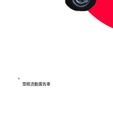
雪糕流動廣告車