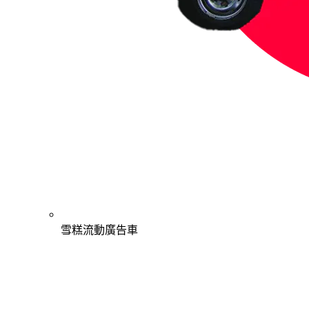
雪糕流動廣告車