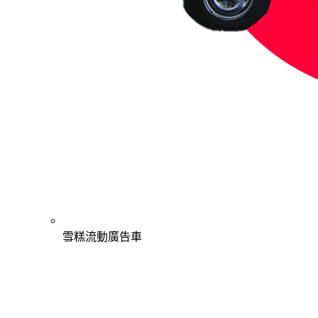
雪糕流動廣告車