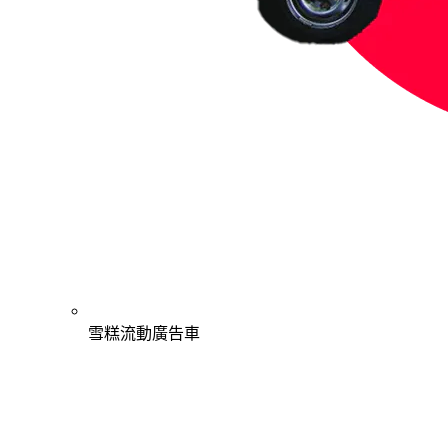
雪糕流動廣告車