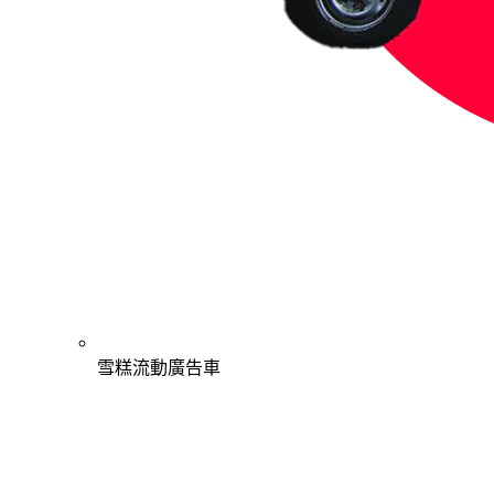
雪糕流動廣告車