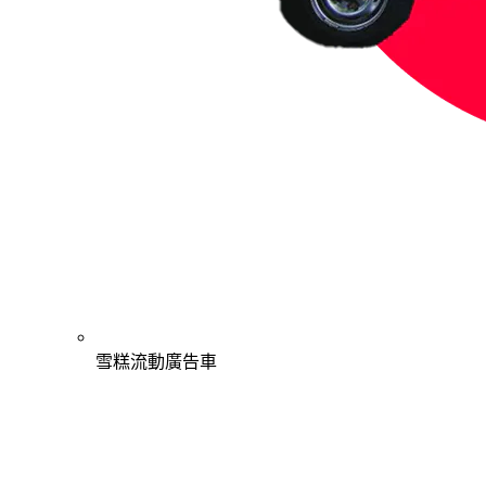
雪糕流動廣告車