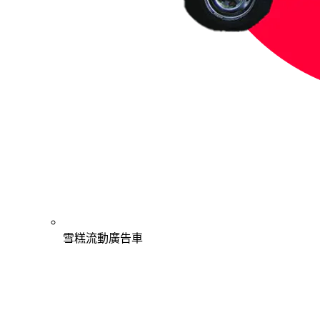
雪糕流動廣告車