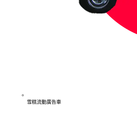
雪糕流動廣告車