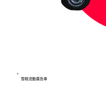
雪糕流動廣告車