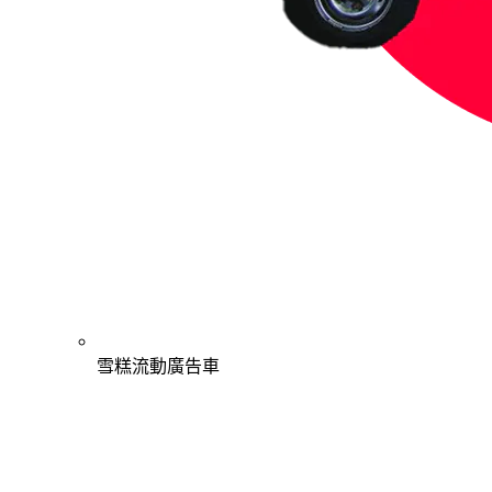
雪糕流動廣告車