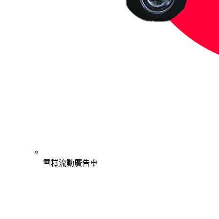
雪糕流動廣告車