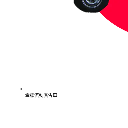
雪糕流動廣告車