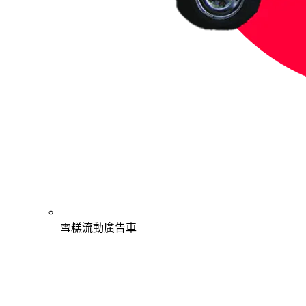
雪糕流動廣告車