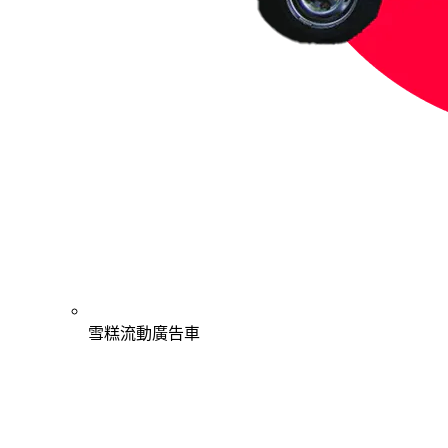
雪糕流動廣告車