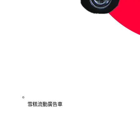
雪糕流動廣告車