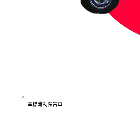
雪糕流動廣告車