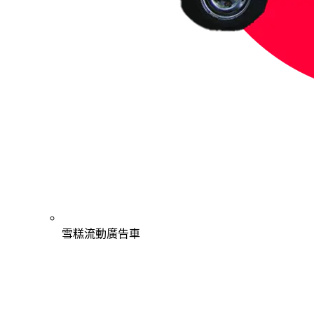
雪糕流動廣告車