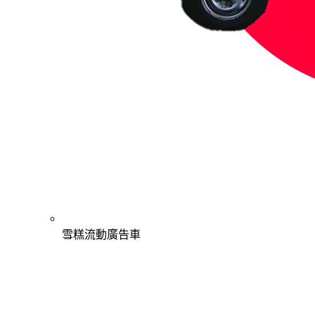
雪糕流動廣告車