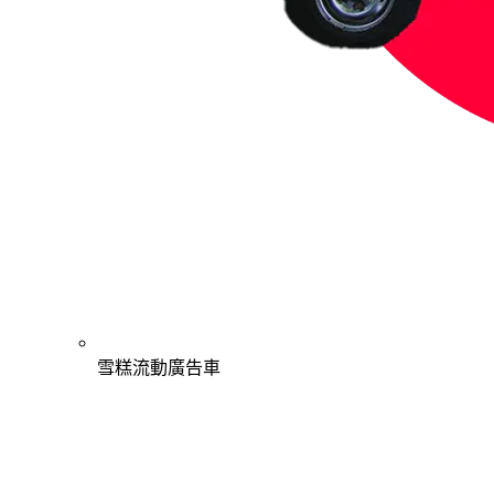
雪糕流動廣告車