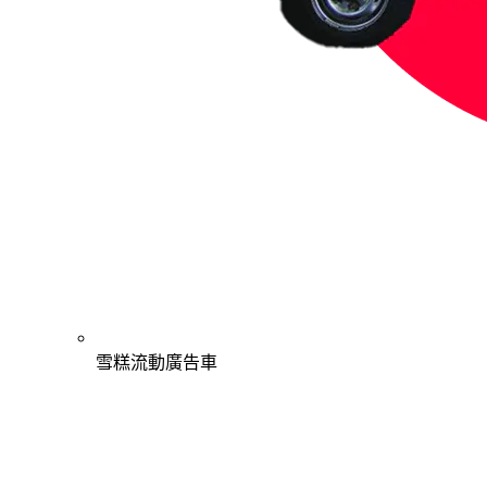
雪糕流動廣告車