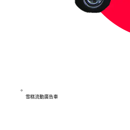
雪糕流動廣告車