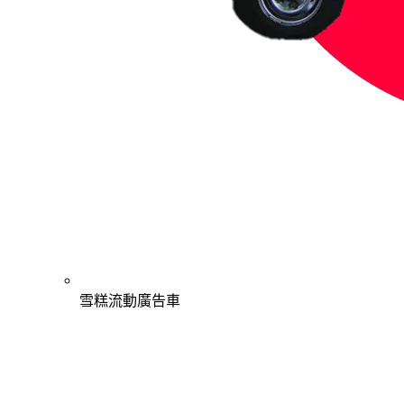
雪糕流動廣告車